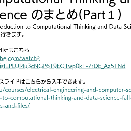
cience のまとめ(Part１)
duction to Computational Thinking and Data 
して行きます。
ylistはこちら
ube.com/watch?
list=PLUl4u3cNGP619EG1wp0kT-7rDE_Az5TNd
スライドはこちらから入手できます。
du/courses/electrical-engineering-and-computer-s
-to-computational-thinking-and-data-science-fall
s-and-files/