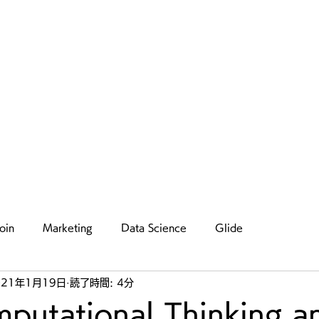
Humility make you better
Home
Blog
Instagram
お問い合わせ
oin
Marketing
Data Science
Glide
021年1月19日
読了時間: 4分
putational Thinking a