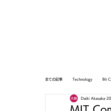
全ての記事
Technology
Bit C
Daiki Akasaka
2
MIT Com