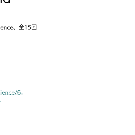
Science、全15回
cience/6-
-