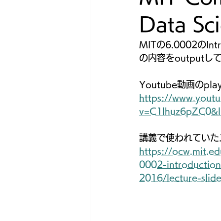
Data S
MITの6.0002のIntro
の内容をoutput
Youtube動画のpla
https://www.yout
v=C1lhuz6pZC0&
講義で使われていた
https://ocw.mit.e
0002-introduction
2016/lecture-slide