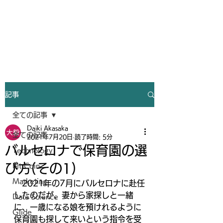
Humility make you better
記事
全ての記事
Daiki Akasaka
全ての記事
2021年7月20日
読了時間: 5分
バルセロナで保育園の選
Technology
び方(その1)
Bit Coin
Marketing
　2021年の7月にバルセロナに赴任
したのだが、妻から家探しと一緒
Data Science
に、一歳になる娘を預けれるように
Glide
保育園も探して来いという指令を受