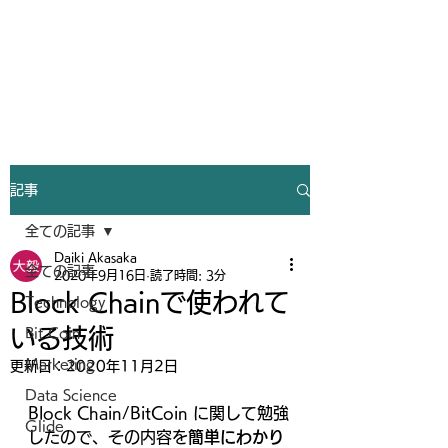
Humility make you better
記事
全ての記事
Daiki Akasaka
全ての記事
2020年9月16日
読了時間: 3分
Block Chainで使われて
Technology
いる技術
Bit Coin
Marketing
更新日：
2020年11月2日
Data Science
Block Chain/BitCoin に関して勉強
Glide
したので、その内容を
簡単にわかり