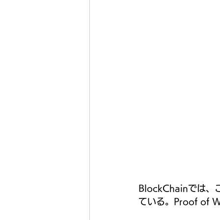
BlockChainで
ている。Proof of