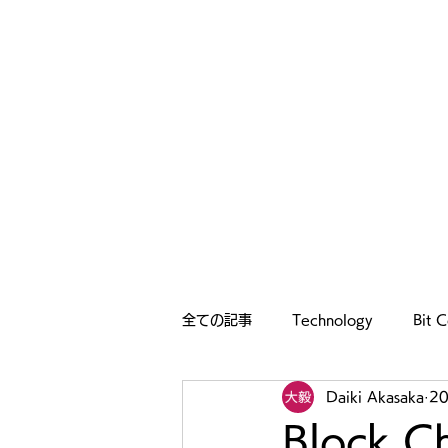
全ての記事
Technology
Bit C
Daiki Akasaka
2
Block 